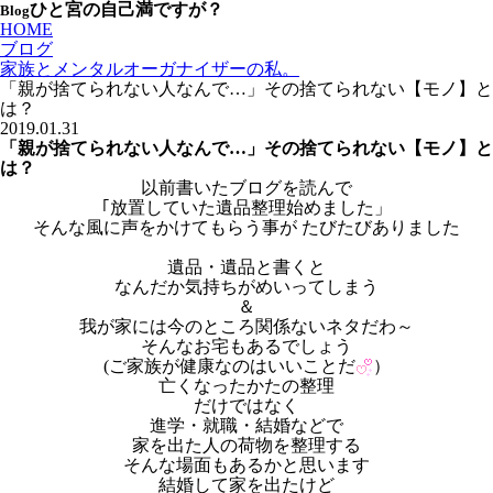
ひと宮の自己満ですが？
Blog
HOME
ブログ
家族とメンタルオーガナイザーの私。
「親が捨てられない人なんで…」その捨てられない【モノ】と
は？
2019.01.31
「親が捨てられない人なんで…」その捨てられない【モノ】と
は？
以前書いたブログを読んで
｢放置していた遺品整理始めました」
そんな風に声をかけてもらう事が たびたびありました
遺品・遺品と書くと
なんだか気持ちがめいってしまう
＆
我が家には今のところ関係ないネタだわ～
そんなお宅もあるでしょう
(ご家族が健康なのはいいことだ
）
亡くなったかたの整理
だけではなく
進学・就職・結婚などで
家を出た人の荷物を整理する
そんな場面もあるかと思います
結婚して家を出たけど