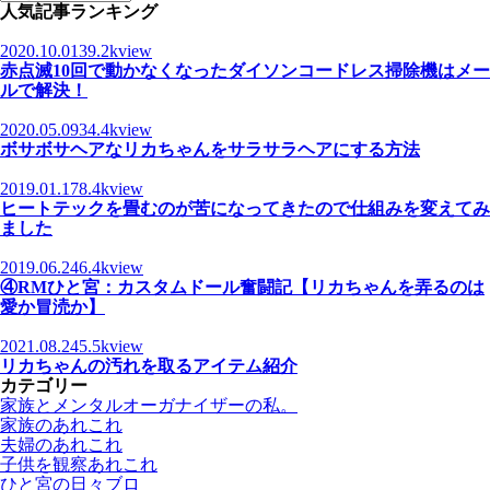
人気記事ランキング
2020.10.01
39.2kview
赤点滅10回で動かなくなったダイソンコードレス掃除機はメー
ルで解決！
2020.05.09
34.4kview
ボサボサヘアなリカちゃんをサラサラヘアにする方法
2019.01.17
8.4kview
ヒートテックを畳むのが苦になってきたので仕組みを変えてみ
ました
2019.06.24
6.4kview
④RMひと宮：カスタムドール奮闘記【リカちゃんを弄るのは
愛か冒涜か】
2021.08.24
5.5kview
リカちゃんの汚れを取るアイテム紹介
カテゴリー
家族とメンタルオーガナイザーの私。
家族のあれこれ
夫婦のあれこれ
子供を観察あれこれ
ひと宮の日々ブロ