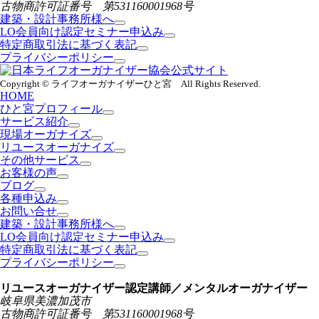
古物商許可証番号 第531160001968号
建築・設計事務所様へ
LO会員向け認定セミナー申込み
特定商取引法に基づく表記
プライバシーポリシー
Copyright © ライフオーガナイザーひと宮 All Rights Reserved.
HOME
ひと宮プロフィール
サービス紹介
現場オーガナイズ
リユースオーガナイズ
その他サービス
お客様の声
ブログ
各種申込み
お問い合せ
建築・設計事務所様へ
LO会員向け認定セミナー申込み
特定商取引法に基づく表記
プライバシーポリシー
リユースオーガナイザー認定講師／メンタルオーガナイザー
岐阜県美濃加茂市
古物商許可証番号 第531160001968号