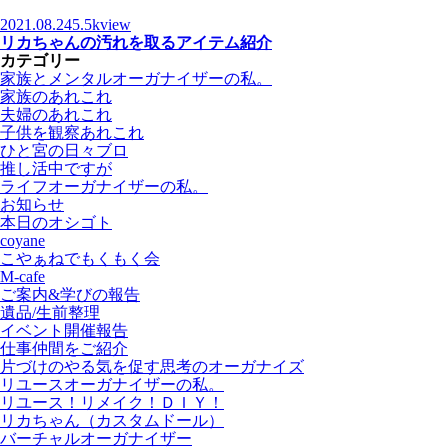
2021.08.24
5.5kview
リカちゃんの汚れを取るアイテム紹介
カテゴリー
家族とメンタルオーガナイザーの私。
家族のあれこれ
夫婦のあれこれ
子供を観察あれこれ
ひと宮の日々ブロ
推し活中ですが
ライフオーガナイザーの私。
お知らせ
本日のオシゴト
coyane
こやぁねでもくもく会
M-cafe
ご案内&学びの報告
遺品/生前整理
イベント開催報告
仕事仲間をご紹介
片づけのやる気を促す思考のオーガナイズ
リユースオーガナイザーの私。
リユース！リメイク！ＤＩＹ！
リカちゃん（カスタムドール）
バーチャルオーガナイザー