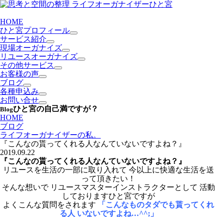
HOME
ひと宮プロフィール
サービス紹介
現場オーガナイズ
リユースオーガナイズ
その他サービス
お客様の声
ブログ
各種申込み
お問い合せ
ひと宮の自己満ですが？
Blog
HOME
ブログ
ライフオーガナイザーの私。
『こんなの貰ってくれる人なんていないですよね？』
2019.09.22
『こんなの貰ってくれる人なんていないですよね？』
リユースを生活の一部に取り入れて 今以上に快適な生活を送
って頂きたい！
そんな想いで リユースマスターインストラクターとして 活動
しておりますひと宮ですが
よくこんな質問をされます
「こんなものタダでも貰ってくれ
る人
いないですよね…^^;」