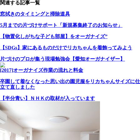
関連する記事一覧
窓拭きのタイミングと掃除道具
5月までの片づけサポート「新規募集終了のお知らせ」
【物置化しがちな子ども部屋】をオーガナイズ”
【SDGs】家にあるものだけでリカちゃんを着飾ってみよう
片づけのプロが集う現場勉強会【愛知オーガナイザー】
[2017]オーガナイズ作業の流れと料金
卒園して着なくなった思い出の園児服をリカちゃんサイズに仕
立て直しました
【半分青い】ＮＨＫの取材が入っています