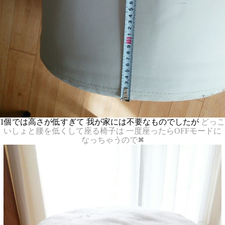
1個では高さが低すぎて 我が家には不要なものでしたが
どっこ
いしょと腰を低くして座る椅子は
一度座ったらOFFモードに
なっちゃうので✖