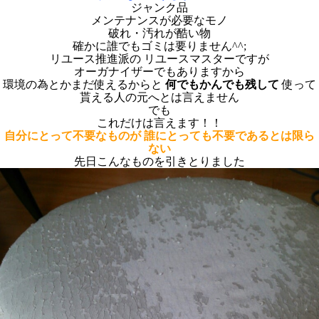
ジャンク品
メンテナンスが必要なモノ
破れ・汚れが酷い物
確かに誰でもゴミは要りません^^;
リユース推進派の リユースマスターですが
オーガナイザーでもありますから
環境の為とかまだ使えるからと
何でもかんでも残して
使って
貰える人の元へとは言えません
でも
これだけは言えます！！
自分にとって不要なものが
誰にとっても不要であるとは限ら
ない
先日こんなものを引きとりました