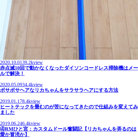
2020.10.01
39.2kview
赤点滅10回で動かなくなったダイソンコードレス掃除機はメー
ルで解決！
2020.05.09
34.4kview
ボサボサヘアなリカちゃんをサラサラヘアにする方法
2019.01.17
8.4kview
ヒートテックを畳むのが苦になってきたので仕組みを変えてみ
ました
2019.06.24
6.4kview
④RMひと宮：カスタムドール奮闘記【リカちゃんを弄るのは
愛か冒涜か】