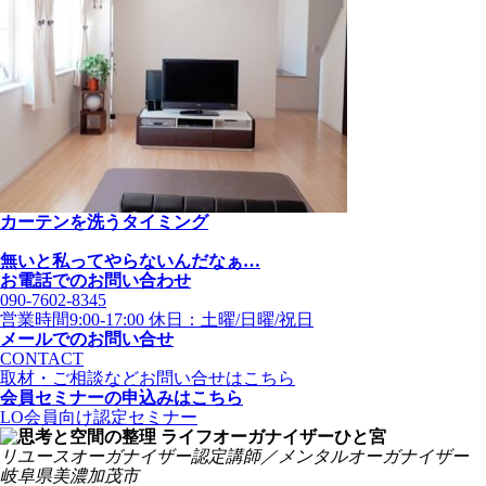
カーテンを洗うタイミング
無いと私ってやらないんだなぁ…
お電話でのお問い合わせ
090-7602-8345
営業時間9:00-17:00 休日：土曜/日曜/祝日
メールでのお問い合せ
CONTACT
取材・ご相談などお問い合せはこちら
会員セミナーの申込みはこちら
LO会員向け認定セミナー
リユースオーガナイザー認定講師／メンタルオーガナイザー
岐阜県美濃加茂市