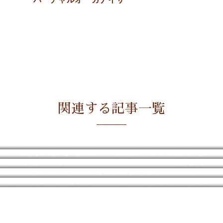
関連する記事一覧
裾上げしたデニムの切れ端でリカちゃんのデニムが1本作れる
どっちが贅沢！？これがほんとの【買ったら負け】
「押入れすぎる感じ」を「お部屋」な空間に！
触ると出てくる【不要品】どうする？
棚が無ければ、作ろう！DIY!
9/7.8 モレラ岐阜で『捨てないものマルシェ』開催します
リユースリカちゃんぞくぞく入荷です
無駄なモノはすぐ家に入ってくる
【ジェニー】がマルシェを初体験♪レポしてみたよ
【リユース】北海道から届いた素敵な布