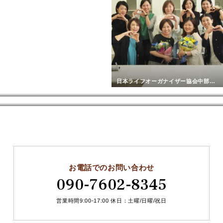
日本ライフオーガナイザー協会中部チャプターの新長副をご紹介
現場の様子を紹介します”七つ道具と共に?
何を着ていいかわからない！そんな時は【ショッピング同行サービス】
映画『BTS: Yet To Come in Cinemas』は4DXで
NPO法人tadaima!さんとYouTube配信しました
お電話でのお問い合わせ
090-7602-8345
営業時間9:00-17:00 休日：土曜/日曜/祝日