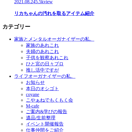
2021.08.24
5.5kview
リカちゃんの汚れを取るアイテム紹介
カテゴリー
家族とメンタルオーガナイザーの私。
家族のあれこれ
夫婦のあれこれ
子供を観察あれこれ
ひと宮の日々ブロ
推し活中ですが
ライフオーガナイザーの私。
お知らせ
本日のオシゴト
coyane
こやぁねでもくもく会
M-cafe
ご案内&学びの報告
遺品/生前整理
イベント開催報告
仕事仲間をご紹介