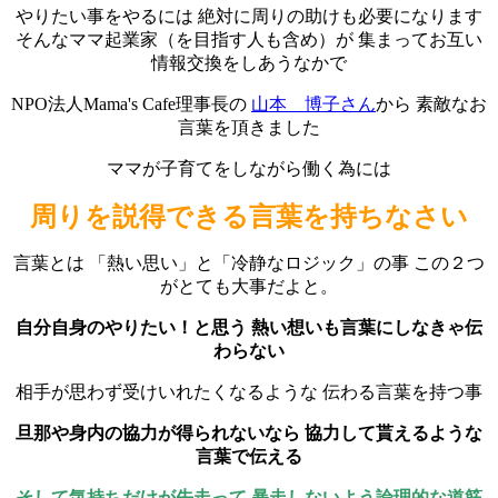
やりたい事をやるには 絶対に周りの助けも必要になります
そんなママ起業家（を目指す人も含め）が 集まってお互い
情報交換をしあうなかで
NPO法人Mama's Cafe理事長の
山本 博子さん
から 素敵なお
言葉を頂きました
ママが子育てをしながら働く為には
周りを説得できる言葉を持ちなさい
言葉とは 「熱い思い」と「冷静なロジック」の事 この２つ
がとても大事だよと。
自分自身のやりたい！と思う
熱い想いも言葉にしなきゃ伝
わらない
相手が思わず受けいれたくなるような 伝わる言葉を持つ事
旦那や身内の協力が得られないなら
協力して貰えるような
言葉で伝える
そして気持ちだけが先走って
暴走しないよう論理的な道筋