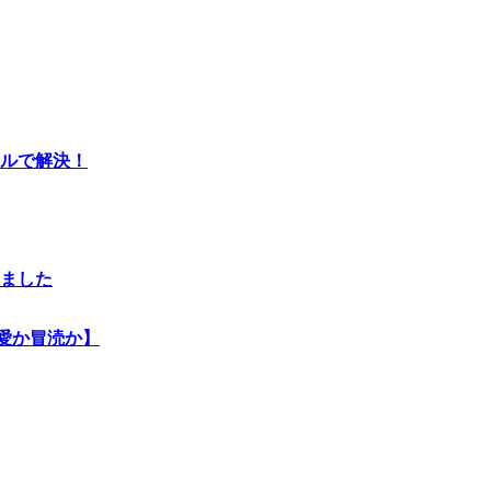
ールで解決！
ました
愛か冒涜か】