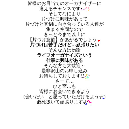
皆様のお目当てのオーガナイザーに
逢えるチャンスです
そしてなにより
片づけに興味があって
片づけと真剣に向き合っている人達が
集まる空間なので
きっと今まで以上に
【片づけ意欲】があがるでしょう
片づけは苦手だけど…頑張りたい
そんな方は勿論
ライフオーガナイズという
仕事に興味がある
そんな方も大歓迎～
是非沢山のお申し込み
お待ちしております
さーて…
ひと宮…も
皆様にお会いできるよう
（会いたい―と思っていただけるよう
）
必死扱いて頑張ります