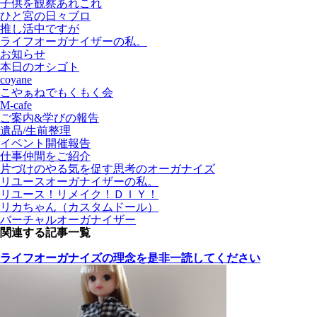
子供を観察あれこれ
ひと宮の日々ブロ
推し活中ですが
ライフオーガナイザーの私。
お知らせ
本日のオシゴト
coyane
こやぁねでもくもく会
M-cafe
ご案内&学びの報告
遺品/生前整理
イベント開催報告
仕事仲間をご紹介
片づけのやる気を促す思考のオーガナイズ
リユースオーガナイザーの私。
リユース！リメイク！ＤＩＹ！
リカちゃん（カスタムドール）
バーチャルオーガナイザー
関連する記事一覧
ライフオーガナイズの理念を是非一読してください