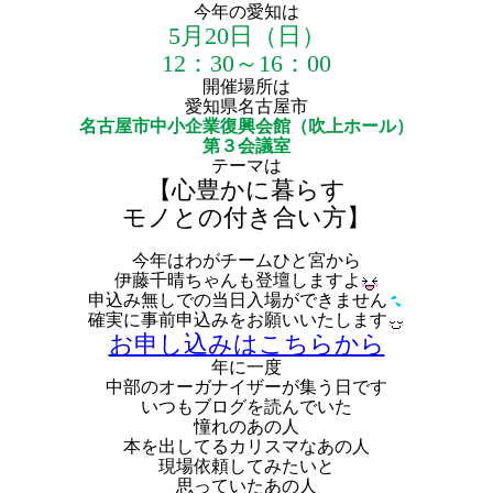
今年の愛知は
5月20日（日）
12：30～16：00
開催場所は
愛知県名古屋市
名古屋市中小企業復興会館
（吹上ホール）
第３会議室
テーマは
【心豊かに暮らす
モノとの付き合い方】
今年はわがチームひと宮から
伊藤千晴ちゃんも登壇しますよ
申込み無しでの当日入場ができません
確実に事前申込みをお願いいたします
お申し込みはこちらから
年に一度
中部のオーガナイザーが集う日です
いつもブログを読んでいた
憧れのあの人
本を出してるカリスマなあの人
現場依頼してみたいと
思っていたあの人