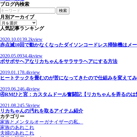
ブログ内検索
検索
月別アーカイブ
人気記事ランキング
2020.10.01
39.2kview
赤点滅10回で動かなくなったダイソンコードレス掃除機はメ
2020.05.09
34.4kview
ボサボサヘアなリカちゃんをサラサラヘアにする方法
2019.01.17
8.4kview
ヒートテックを畳むのが苦になってきたので仕組みを変えてみ
2019.06.24
6.4kview
④RMひと宮：カスタムドール奮闘記【リカちゃんを弄るのは
2021.08.24
5.5kview
リカちゃんの汚れを取るアイテム紹介
カテゴリー
家族とメンタルオーガナイザーの私。
家族のあれこれ
夫婦のあれこれ