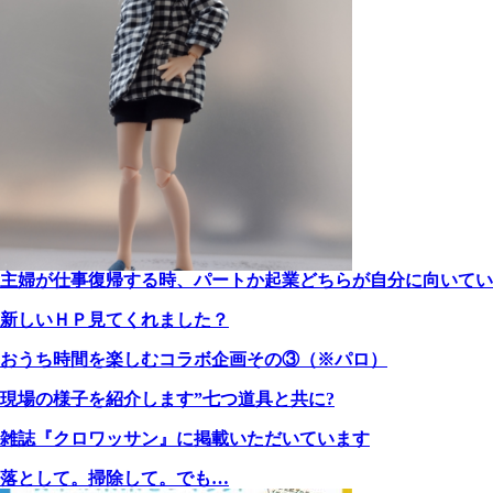
主婦が仕事復帰する時、パートか起業どちらが自分に向いてい
新しいＨＰ見てくれました？
おうち時間を楽しむコラボ企画その③（※パロ）
現場の様子を紹介します”七つ道具と共に?
雑誌『クロワッサン』に掲載いただいています
落として。掃除して。でも…