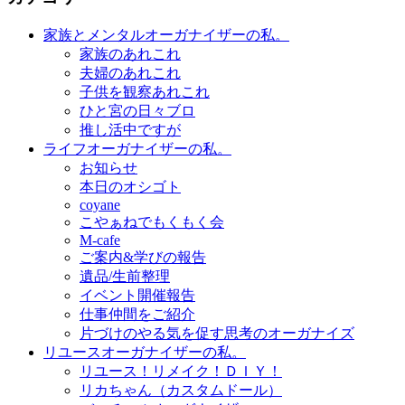
家族とメンタルオーガナイザーの私。
家族のあれこれ
夫婦のあれこれ
子供を観察あれこれ
ひと宮の日々ブロ
推し活中ですが
ライフオーガナイザーの私。
お知らせ
本日のオシゴト
coyane
こやぁねでもくもく会
M-cafe
ご案内&学びの報告
遺品/生前整理
イベント開催報告
仕事仲間をご紹介
片づけのやる気を促す思考のオーガナイズ
リユースオーガナイザーの私。
リユース！リメイク！ＤＩＹ！
リカちゃん（カスタムドール）