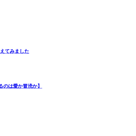
えてみました
るのは愛か冒涜か】