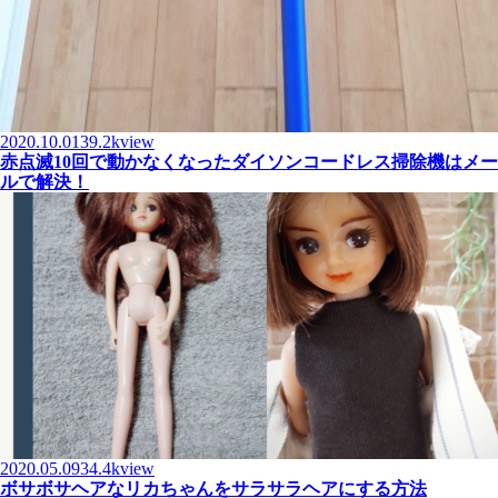
2020.10.01
39.2kview
赤点滅10回で動かなくなったダイソンコードレス掃除機はメー
ルで解決！
2020.05.09
34.4kview
ボサボサヘアなリカちゃんをサラサラヘアにする方法