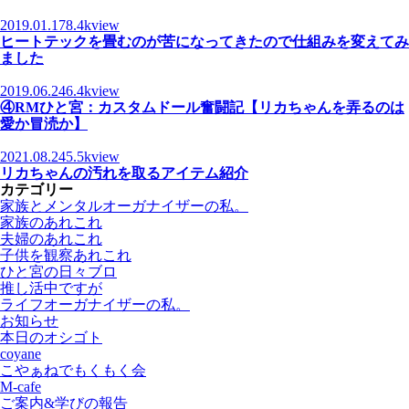
2019.01.17
8.4kview
ヒートテックを畳むのが苦になってきたので仕組みを変えてみ
ました
2019.06.24
6.4kview
④RMひと宮：カスタムドール奮闘記【リカちゃんを弄るのは
愛か冒涜か】
2021.08.24
5.5kview
リカちゃんの汚れを取るアイテム紹介
カテゴリー
家族とメンタルオーガナイザーの私。
家族のあれこれ
夫婦のあれこれ
子供を観察あれこれ
ひと宮の日々ブロ
推し活中ですが
ライフオーガナイザーの私。
お知らせ
本日のオシゴト
coyane
こやぁねでもくもく会
M-cafe
ご案内&学びの報告