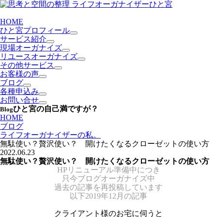
HOME
ひと宮プロフィール
サービス紹介
現場オーガナイズ
リユースオーガナイズ
その他サービス
お客様の声
ブログ
各種申込み
お問い合せ
ひと宮の自己満ですが？
Blog
HOME
ブログ
ライフオーガナイザーの私。
無駄使い？贅沢使い？ 開けたくなるクローゼットの使い方
2022.06.23
無駄使い？贅沢使い？ 開けたくなるクローゼットの使い方
HPリニューアル準備中につき
只今ブログオーガナイズ中
過去の記事を再投稿しています
以下2019年12月の記事
クライアント様のお宅に伺うと