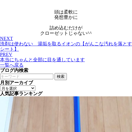
頭は柔軟に
発想豊かに
詰め込むだけが
クローゼットじゃない^^
NEXT
洗剤は使わない 湯垢を取るイオンの【がんこな汚れを落とす
シート】
PREV
本当にちゃんと全部に目を通しています
一覧へ戻る
ブログ内検索
検索
月別アーカイブ
人気記事ランキング