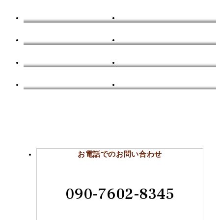
リユースについて学べる講座の開催情報
おうち時間を楽しむ企画その⑥（※パロ）
頭に浮かんだ事をどう伝えようか
数字で考える！トヨタ式おうち片づけ講座
カインズ珪藻土バスマットをリコール
突発的なイライラ『決定権は自分にある』を合言葉に
編み物が一番もくもくしてる【もくもく会】
リユースを制する者は片づけを制する！
お電話でのお問い合わせ
090-7602-8345