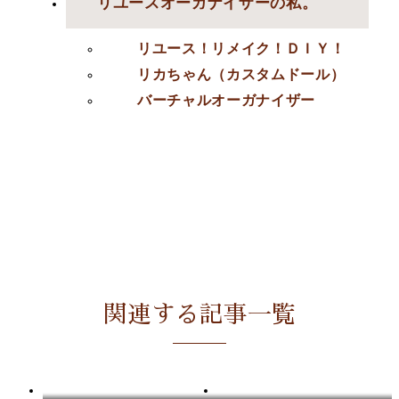
リユースオーガナイザーの私。
リユース！リメイク！ＤＩＹ！
リカちゃん（カスタムドール）
バーチャルオーガナイザー
関連する記事一覧
美濃加茂環境フェアのお知らせ
⑥同業でありonlyoneであり多彩で多様な職業~ライフオーガナイザー名古屋カンファレンス~