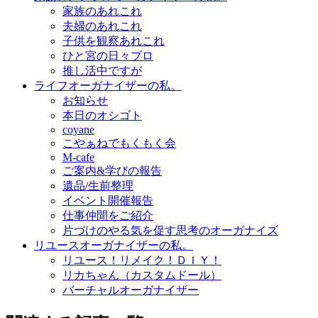
家族のあれこれ
夫婦のあれこれ
子供を観察あれこれ
ひと宮の日々ブロ
推し活中ですが
ライフオーガナイザーの私。
お知らせ
本日のオシゴト
coyane
こやぁねでもくもく会
M-cafe
ご案内&学びの報告
遺品/生前整理
イベント開催報告
仕事仲間をご紹介
片づけのやる気を促す思考のオーガナイズ
リユースオーガナイザーの私。
リユース！リメイク！ＤＩＹ！
リカちゃん（カスタムドール）
バーチャルオーガナイザー