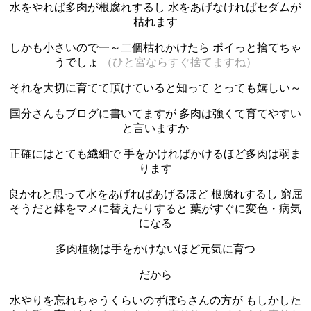
水をやれば多肉が根腐れするし 水をあげなければセダムが
枯れます
しかも小さいので一～二個枯れかけたら ポイっと捨てちゃ
うでしょ
（ひと宮ならすぐ捨てますね）
それを大切に育てて頂けていると知って とっても嬉しい～
国分さんもブログに書いてますが 多肉は強くて育てやすい
と言いますか
正確にはとても繊細で 手をかければかけるほど多肉は弱ま
ります
良かれと思って水をあげればあげるほど 根腐れするし 窮屈
そうだと鉢をマメに替えたりすると 葉がすぐに変色・病気
になる
多肉植物は手をかけないほど元気に育つ
だから
水やりを忘れちゃうくらいのずぼらさんの方が もしかした