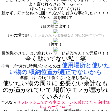
よく言われるけど(´∀｀)ふへへ
ほんとは正反対(´∀｀;)ぐはは
動かず、好きなものに囲まれながら 好きな事がしたい！！！
だから ↓扉を開けて
↓目の前に出す！
↓その場で縫う！
本日のカバン製作費２点で約150円(￣▽+￣*)
↓片す！
掃除機かけて、はい終わり(ﾉ´▽｀)ﾉ 超楽ちん！で元通り！！
全く動いてない私！笑
使用場所と使いた
準備、片づけに時間がかかるのは
い物の
収納
位置が適正でないから
準備、片づけが面倒くさいと感じるのは
使いたい物の周りに 必要ない余計なも
のが置かれていて 場所やモノが塞がれ
ているから
本来なら
リフレッシュできる事に
ストレス感じてたら
勿体無
いよねー(´・ω・`)