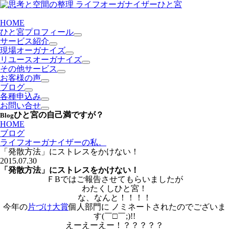
HOME
ひと宮プロフィール
サービス紹介
現場オーガナイズ
リユースオーガナイズ
その他サービス
お客様の声
ブログ
各種申込み
お問い合せ
ひと宮の自己満ですが？
Blog
HOME
ブログ
ライフオーガナイザーの私。
「発散方法」にストレスをかけない！
2015.07.30
「発散方法」にストレスをかけない！
ＦBではご報告させてもらいましたが
わたくしひと宮！
な、なんと！！！！
今年の
片づけ大賞
個人部門に ノミネートされたのでございま
す(￣□￣;)!!
えーえーえー！？？？？？