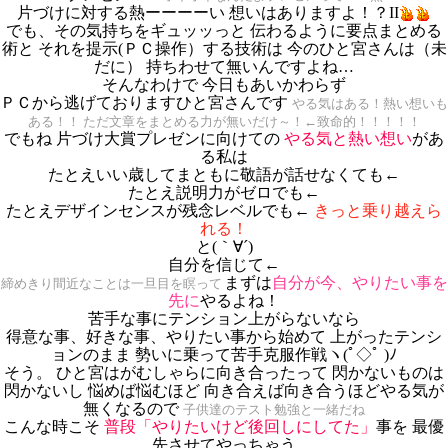
片づけに対する熱ーーーーい 想いはありますよ！？II
でも、その気持ちをギュッッっと 伝わるように要点まとめる
術と それを提示(ＰＣ操作）する技術は 今のひと宮さんは（未
だに） 持ちわせて無いんですよね…
そんなわけで 今日もあいかわらず
ＰＣから逃げておりますひと宮さんです
やる気はある！熱い想いも
ある！！ ただ文章をまとめる力が無いだけ～！←致命的！！！！！
でもね
片づけ大賞プレゼンに向けての
やる気と熱い想い
があ
る私は
たとえいい歳してまともに敬語が話せなくても←
たとえ説明力がゼロでも←
たとえデザインセンスが残念レベルでも←
きっと乗り越えら
れる！
と(｀∀´)
自分を
信じて←
まずは
自分が今、やりたい事を
締めきり間近なことは一旦目を瞑って
先に
やるよね！
苦手な事にテンション上がらないなら
得意な事、好きな事、やりたい事から始めて 上がったテンシ
ョンのまま 勢いに乗って苦手克服作戦ヽ(ﾟ◇ﾟ )ﾉ
そう。 ひと宮はがむしゃらに向き合ったって 閃かないものは
閃かないし 悩めば悩むほど 向き合えば向き合うほどやる気が
無くなるので
子供達のテスト勉強と一緒だね
こんな時こそ
普段「やりたいけど後回しにしてた」
事を
最優
先させてやっちゃう