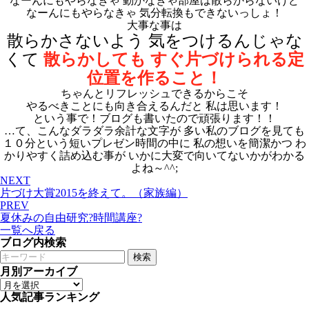
なーんにもやらなきゃ 動かなきゃ部屋は散らからないけど
なーんにもやらなきゃ 気分転換もできないっしょ！
大事な事は
散らかさないよう
気をつけるんじゃな
くて
散らかしても すぐ片づけられる定
位置を作ること！
ちゃんとリフレッシュできるからこそ
やるべきことにも向き合えるんだと
私は思います！
という事で！ブログも書いたので頑張ります！！
…て
、こんなダラダラ余計な文字が 多い私のブログを見ても
１０分という短いプレゼン時間の中に 私の想いを簡潔かつ わ
かりやすく詰め込む事が いかに大変で向いてないかが
わかる
よね～^^;
NEXT
片づけ大賞2015を終えて。（家族編）
PREV
夏休みの自由研究?時間講座?
一覧へ戻る
ブログ内検索
検索
月別アーカイブ
人気記事ランキング