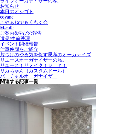
ライフオーガナイザーの私。
お知らせ
本日のオシゴト
coyane
こやぁねでもくもく会
M-cafe
ご案内&学びの報告
遺品/生前整理
イベント開催報告
仕事仲間をご紹介
片づけのやる気を促す思考のオーガナイズ
リユースオーガナイザーの私。
リユース！リメイク！ＤＩＹ！
リカちゃん（カスタムドール）
バーチャルオーガナイザー
関連する記事一覧