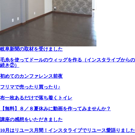
岐阜新聞の取材を受けました
毛糸を使ってドールのウィッグを作る（インスタライブからの
続き②）
初めてのカンファレンス前夜
フリマで売ったり買ったり♪
布一枚あるだけで落ち着くトイレ
【無料】８／８夏休みに動画を作ってみませんか？
講座の感想をいただきました
10月はリユース月間！インスタライブでリユース愛語りました