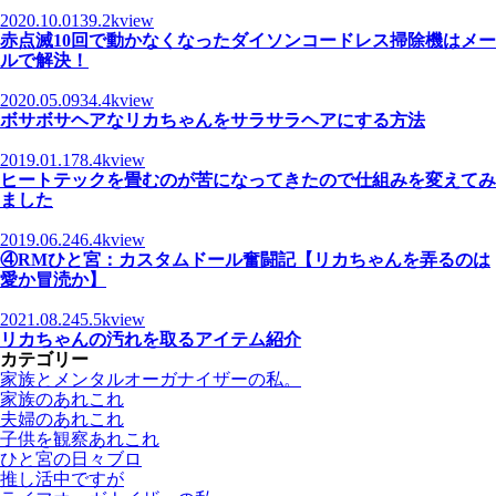
2020.10.01
39.2kview
赤点滅10回で動かなくなったダイソンコードレス掃除機はメー
ルで解決！
2020.05.09
34.4kview
ボサボサヘアなリカちゃんをサラサラヘアにする方法
2019.01.17
8.4kview
ヒートテックを畳むのが苦になってきたので仕組みを変えてみ
ました
2019.06.24
6.4kview
④RMひと宮：カスタムドール奮闘記【リカちゃんを弄るのは
愛か冒涜か】
2021.08.24
5.5kview
リカちゃんの汚れを取るアイテム紹介
カテゴリー
家族とメンタルオーガナイザーの私。
家族のあれこれ
夫婦のあれこれ
子供を観察あれこれ
ひと宮の日々ブロ
推し活中ですが