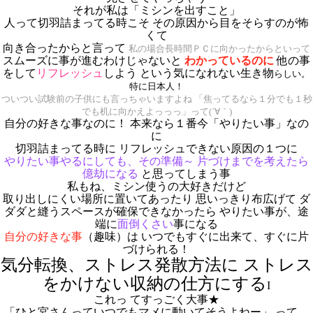
それが私は「ミシンを出すこと」
人って切羽詰まってる時こそ その原因から目をそらすのが怖
くて
向き合ったからと言って
私の場合長時間
ＰＣに向かったからといって
スムーズに事が進むわけじゃないと
わかっているのに
他の事
をして
リフレッシュ
しよう という気になれない生き物
らしい。
特に日本人！
ついつい試験前の子供にも言っちゃいますよね 「焦ってるなら１分でも１秒
でも机に向かえよっっっ」って(´∀｀)
自分の好きな事なのに！
本来なら１番今「やりたい事」なの
に
切羽詰まってる時に リフレッシュできない原因の１つに
やりたい事やるにしても、その準備～
片づけまでを考えたら
億劫になる
と思ってしまう事
私もね、ミシン使うの大好きだけど
取り出しにくい場所に置いてあったり 思いっきり布広げて ダ
ダダと縫うスペースが確保できなかったら
やりたい事が、途
端に
面倒くさい
事になる
自分の好きな事
（
趣味）
は いつでもすぐに出来て、すぐに片
づけられる！
気分転換、ストレス発散方法に ストレス
を
かけない収納の仕方にする
I
これっ てすっごく大事★
「ひと宮さんっていつでもマメに動いてそうよねー」 って、