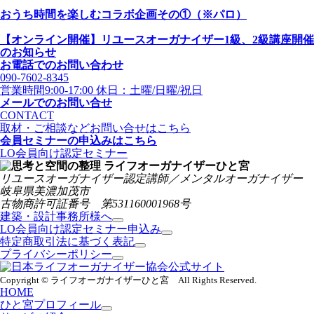
おうち時間を楽しむコラボ企画その①（※パロ）
【オンライン開催】リユースオーガナイザー1級、2級講座開催
のお知らせ
お電話でのお問い合わせ
090-7602-8345
営業時間9:00-17:00 休日：土曜/日曜/祝日
メールでのお問い合せ
CONTACT
取材・ご相談などお問い合せはこちら
会員セミナーの申込みはこちら
LO会員向け認定セミナー
リユースオーガナイザー認定講師／メンタルオーガナイザー
岐阜県美濃加茂市
古物商許可証番号 第531160001968号
建築・設計事務所様へ
LO会員向け認定セミナー申込み
特定商取引法に基づく表記
プライバシーポリシー
Copyright © ライフオーガナイザーひと宮 All Rights Reserved.
HOME
ひと宮プロフィール