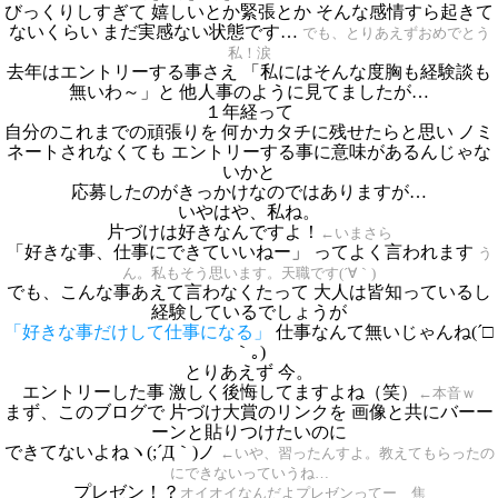
びっくりしすぎて 嬉しいとか緊張とか そんな感情すら起きて
ないくらい まだ実感ない状態です…
でも、とりあえずおめでとう
私！涙
去年はエントリーする事さえ 「私にはそんな度胸も経験談も
無いわ～」と 他人事のように見てましたが…
１年経って
自分のこれまでの頑張りを 何かカタチに残せたらと思い ノミ
ネートされなくても エントリーする事に意味があるんじゃな
いかと
応募したのがきっかけなのではありますが…
いやはや、私ね。
片づけは好きなんですよ！
←いまさら
「好きな事、仕事にできていいねー」 ってよく言われます
う
ん。私もそう思います。天職です(´∀｀)
でも、こんな事あえて言わなくたって 大人は皆知っているし
経験しているでしょうが
「
好きな事だけして仕事になる」
仕事なんて無いじゃんね(´□
｀｡)
とりあえず 今。
エントリーした事 激しく後悔してますよね（笑）
←本音ｗ
まず、このブログで 片づけ大賞のリンクを 画像と共にバーー
ーンと貼りつけたいのに
できてないよねヽ(;´Д｀)ノ
←いや、習ったんすよ。教えてもらったの
にできないっていうね…
プレゼン！？
オイオイなんだよプレゼンってー 焦