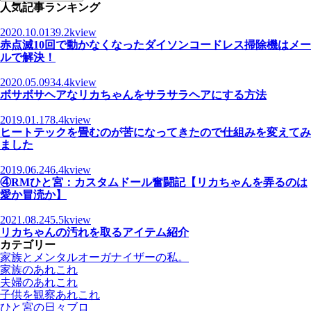
人気記事ランキング
2020.10.01
39.2kview
赤点滅10回で動かなくなったダイソンコードレス掃除機はメー
ルで解決！
2020.05.09
34.4kview
ボサボサヘアなリカちゃんをサラサラヘアにする方法
2019.01.17
8.4kview
ヒートテックを畳むのが苦になってきたので仕組みを変えてみ
ました
2019.06.24
6.4kview
④RMひと宮：カスタムドール奮闘記【リカちゃんを弄るのは
愛か冒涜か】
2021.08.24
5.5kview
リカちゃんの汚れを取るアイテム紹介
カテゴリー
家族とメンタルオーガナイザーの私。
家族のあれこれ
夫婦のあれこれ
子供を観察あれこれ
ひと宮の日々ブロ