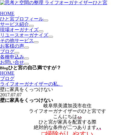
HOME
ひと宮プロフィール
サービス紹介
現場オーガナイズ
リユースオーガナイズ
その他サービス
お客様の声
ブログ
各種申込み
お問い合せ
ひと宮の自己満ですが？
Blog
HOME
ブログ
ライフオーガナイザーの私。
壁に家具をくっつけない
2017.07.07
壁に家具をくっつけない
岐阜県美濃加茂市在住
ライフオーガナイザーのひと宮です
こんにちは
ひと宮が家具を配置する際
絶対的な条件が二つあります
□掃除がしやすい