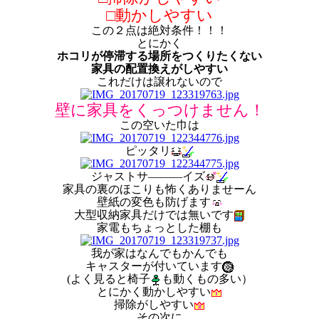
□動かしやすい
この２点は絶対条件！！！
とにかく
ホコリが停滞する場所をつくりたくない
家具の配置換えがしやすい
これだけは譲れないので
壁に家具をくっつけません！
この空いた巾は
ピッタリ
ジャストサ―――イズ
家具の裏のほこりも怖くありませーん
壁紙の変色も防げます
大型収納家具だけでは無いです
家電もちょっとした棚も
我が家はなんでもかんでも
キャスターが付いています
(よく見ると椅子
も動くもの多い）
とにかく動かしやすい
掃除がしやすい
その次に