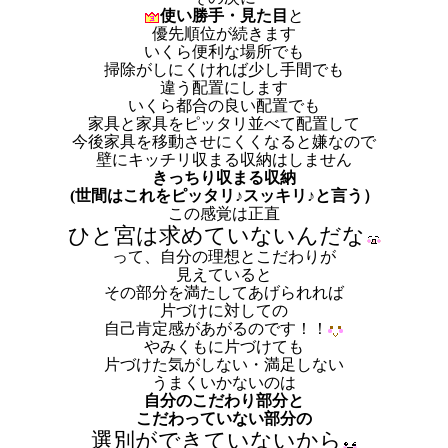
使い勝手・見た目
と
優先順位が続きます
いくら便利な場所でも
掃除がしにくければ少し手間でも
違う配置にします
いくら都合の良い配置でも
家具と家具をピッタリ並べて配置して
今後家具を移動させにくくなると嫌なので
壁にキッチリ収まる収納はしません
きっちり収まる収納
(世間はこれをピッタリ♪スッキリ♪と言う）
この感覚は正直
ひと宮は求めていないんだな
って、自分の理想とこだわりが
見えていると
その部分を満たしてあげられれば
片づけに対しての
自己肯定感があがるのです！！
やみくもに片づけても
片づけた気がしない・満足しない
うまくいかないのは
自分のこだわり部分と
こだわっていない部分の
選別ができていないから