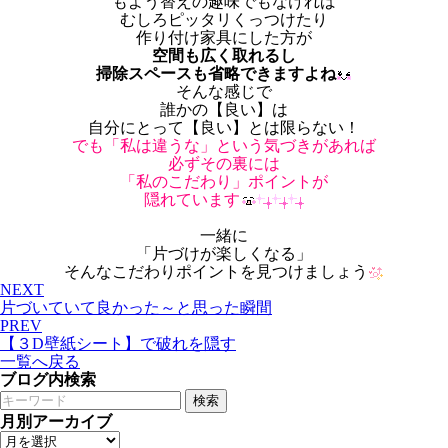
もよう替えの趣味でもなければ
むしろピッタリくっつけたり
作り付け家具にした方が
空間も広く取れるし
掃除スペースも省略できますよね
そんな感じで
誰かの【良い】は
自分にとって【良い】とは限らない！
でも「私は違うな」という気づきがあれば
必ずその裏には
「私のこだわり」ポイントが
隠れています
一緒に
「片づけが楽しくなる」
そんなこだわりポイントを見つけましょう
NEXT
片づいていて良かった～と思った瞬間
PREV
【３D壁紙シート】で破れを隠す
一覧へ戻る
ブログ内検索
検索
月別アーカイブ