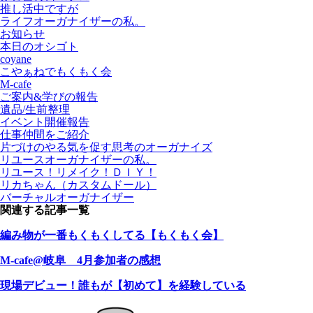
推し活中ですが
ライフオーガナイザーの私。
お知らせ
本日のオシゴト
coyane
こやぁねでもくもく会
M-cafe
ご案内&学びの報告
遺品/生前整理
イベント開催報告
仕事仲間をご紹介
片づけのやる気を促す思考のオーガナイズ
リユースオーガナイザーの私。
リユース！リメイク！ＤＩＹ！
リカちゃん（カスタムドール）
バーチャルオーガナイザー
関連する記事一覧
編み物が一番もくもくしてる【もくもく会】
M-cafe@岐阜 4月参加者の感想
現場デビュー！誰もが【初めて】を経験している