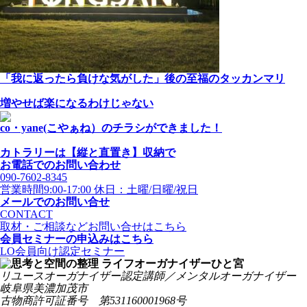
「我に返ったら負けな気がした」後の至福のタッカンマリ
増やせば楽になるわけじゃない
co・yane(こやぁね）のチラシができました！
カトラリーは【縦と直置き】収納で
お電話でのお問い合わせ
090-7602-8345
営業時間9:00-17:00 休日：土曜/日曜/祝日
メールでのお問い合せ
CONTACT
取材・ご相談などお問い合せはこちら
会員セミナーの申込みはこちら
LO会員向け認定セミナー
リユースオーガナイザー認定講師／メンタルオーガナイザー
岐阜県美濃加茂市
古物商許可証番号 第531160001968号