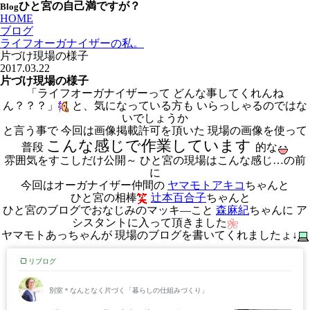
ひと宮の自己満ですが？
Blog
HOME
ブログ
ライフオーガナイザーの私。
片づけ現場の様子
2017.03.22
片づけ現場の様子
「ライフオーガナイザーって どんな事してくれんね
ん？？？」
と、気になっている方も いらっしゃるのではな
いでしょうか
と言う事で 今回は画像掲載許可を頂いた 現場の画像を使って
こんな感じで作業しています
普段
的な
雰囲気をすこしだけ公開～ ひと宮の現場はこんな感じ…の前
に
今回はオーガナイザー仲間の
ヤマモトアキコ
ちゃんと
ひと宮の相棒
辻本百合子
ちゃんと
ひと宮のブログでおなじみのマッキ―こと
森麻紀
ちゃんに ア
シスタントに入って頂きました
ヤマモトあっちゃんが 現場のブログを書いてくれましたょ↓