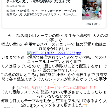
今回の現場は4月オープンの塾 小学生から高校生 大人の習
い事まで
幅広い世代が利用するスペースと言う事で 机の配置と動線に
時間をかけました
いままでも違う場所で経営されていたのですが 移転してのリ
ニューアルオープンと言う事で
モノは揃っているので ［新しい間取りにどう配置するか］ そ
れが今回のご依頼でした
この塾の凄いところは 同時刻に 小学生から高校生まで 共有空
間で各々勉強できる そんなシステムが出来あがっている事
まさに
仕組み作り（オーガナイズ）の賜物！！！
そんな素敵システムを 配置のせいで半減させてしまったら も
ったいないないので
何度も何度もテーブルを動かし 空間をフル活用できるよう 入
念にセッティングさせて頂きました