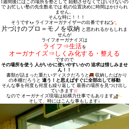
1週間後にはこの場所を塾として 始動させなくてはいけないの
で お忙しい塾の先生数名では 机の位置決めに時間はかけられ
ません。
そんな時に！！！
そうです
ライフオーガナイザーの出番ですね
片づけのプロ＝モノを収納
と思われるかもしれま
せんが
ライフオーガナイズは
ライフ⇒生活
を
オーガナイズ⇒しくみ化する・整える
ですので
その場所を使う 人がいかに使いやすいか
の 追求は惜しみませ
ん！！
書類が詰まった重たいディスクだろうと
収納したばかり
の本棚だろうと
違う！と思えばすぐに全部出して移動
そんな事を何度も何度も繰り返して 最善の場所を見つけ出し
ていきます
なので オーガナイズ現場は結構力仕事でもあります
そして、時にはこんな事もします↓