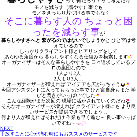
って 何だろう？って考えた時
モノを減らす（増やす）事でも
モノをきっちり片づける事でもなく
そこに暮らす人の
ちょっと困
った
を減らす事
が
暮らしやすさへと
繋がるのではないでしょうか
と ひと宮は考
えているので
しっかりクライアント様とヒアリングをして
あらゆる角度から 暮らしやすくなる仕組みを模索します
オーガナイザーはそんな暮らしやすさを 日々追求しているプ
ロの集団なので
1人より2人
2人より3人…
オーガナイザーが増えれば アイデアも広がっちゃう
今回アシスタントに入ってもらった事で ひと宮自身もまた 学
びと閃きがいっぱいでした
こんな経験がまた次回の 現場に活かされていくのだね
そんなオーガナイザーが増えれば クライアント様にも より良
いサービスが提供できるでしょうし
何より人が増えればそれだけ 作業も早く進む～ 良い事いっぱ
いですね～
NEXT
手放すことに心が痛む時にもおススメのサービスです