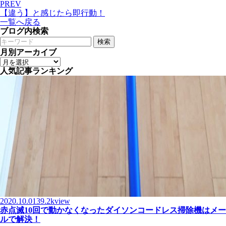
PREV
【違う】と感じたら即行動！
一覧へ戻る
ブログ内検索
検索
月別アーカイブ
人気記事ランキング
2020.10.01
39.2kview
赤点滅10回で動かなくなったダイソンコードレス掃除機はメー
ルで解決！