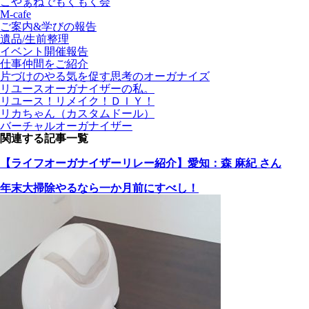
こやぁねでもくもく会
M-cafe
ご案内&学びの報告
遺品/生前整理
イベント開催報告
仕事仲間をご紹介
片づけのやる気を促す思考のオーガナイズ
リユースオーガナイザーの私。
リユース！リメイク！ＤＩＹ！
リカちゃん（カスタムドール）
バーチャルオーガナイザー
関連する記事一覧
【ライフオーガナイザーリレー紹介】愛知：森 麻紀 さん
年末大掃除やるなら一か月前にすべし！