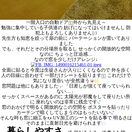
一階入口の自動ドア
外から丸見え～
勉強に集中している子供達の 妨げになってはいけませんし 防
犯上もよろしくありません
先生方も知恵を絞って扉の前に パーテーションが置いてあり
ました
でも、それだとその分場所を取るし せっかくの開放的な空間
なのに ちょっと圧迫感…
なので窓を少しだけアレンジ↓
全面に貼ると今度は生徒さんが入りにくくなるので 外を歩く
人の目線に合わせて 一部だけシートを貼ります
これだけで
気になり度合いが全然違う
窓問題は他にもありました
「日差しが強くて座っていられ
ない…」
せっかくスペースがあるのに 太陽光が邪魔をして座りたい所
に 座れないのは非常に残念です
窓のおかげで明るく開放的なこの空間を ポスターを貼ったり
カーテンで暗くしてしまうのはもったいない
そんな時も窓に細工を
UV加工のシートを貼る事で 明るさは
そのままに直射日光を避けられます
暮らしやすさ