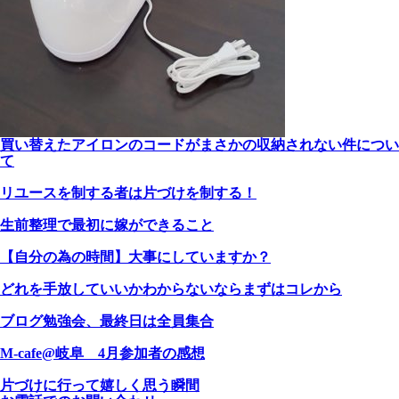
買い替えたアイロンのコードがまさかの収納されない件につい
て
リユースを制する者は片づけを制する！
生前整理で最初に嫁ができること
【自分の為の時間】大事にしていますか？
どれを手放していいかわからないならまずはコレから
ブログ勉強会、最終日は全員集合
M-cafe@岐阜 4月参加者の感想
片づけに行って嬉しく思う瞬間