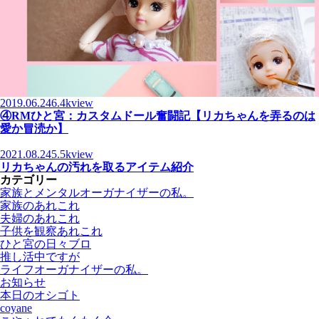
2019.06.24
6.4kview
④RMひと宮：カスタムドール奮闘記【リカちゃんを弄るのは
愛か冒涜か】
2021.08.24
5.5kview
リカちゃんの汚れを取るアイテム紹介
カテゴリー
家族とメンタルオーガナイザーの私。
家族のあれこれ
夫婦のあれこれ
子供を観察あれこれ
ひと宮の日々ブロ
推し活中ですが
ライフオーガナイザーの私。
お知らせ
本日のオシゴト
coyane