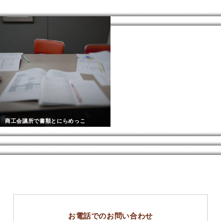
中部チャリティイベント 今週末に開催！
洗濯失敗で黒のタイツが真っ白になったけど
ラクして大掃除を済ますためのキーワードは【季節】
商工会議所で書類とにらめっこ
”ひきこもり”は[環境]で作られる
【A4、1枚アンケート広告作成法】5月LALOカレッジ
ラジオでは方言丸出しらしい
ラジオ出演してきました
【願望】を洗い出したから今がある
卒業後の制服どうする？美濃加茂市民はmincroを活用してみよう
お電話でのお問い合わせ