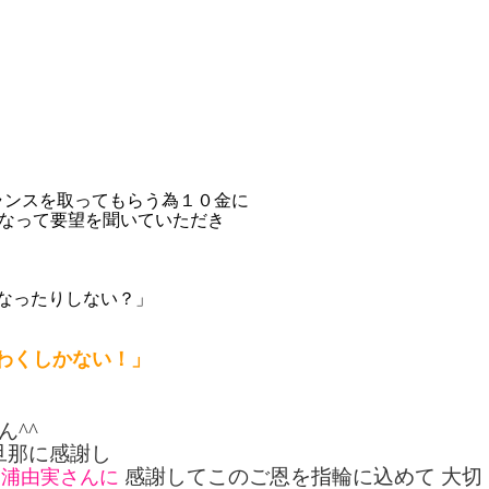
ランスを取ってもらう為１０金に
になって要望を聞いていただき
になったりしない？」
わくしかない！」
^^
旦那に感謝し
感謝してこのご恩を指輪に込めて 大切
三浦由実さんに