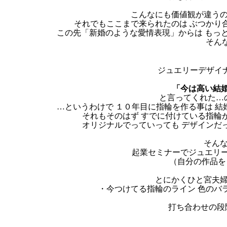
こんなにも価値観が違うの
それでもここまで来られたのは ぶつかり
この先「新婚のような愛情表現」からは もっ
そん
ジュエリーデザイ
「今は高い結
と言ってくれた…
…というわけで １０年目に指輪を作る事は 
それもそのはず すでに付けている指輪
オリジナルでっていっても デザインだ
そんな
起業セミナーでジュエリー
（自分の作品を
とにかくひと宮夫婦
・今つけてる指輪のライン 色のバ
打ち合わせの段