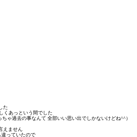
した
だしくあっという間でした
っちゃ過去の事なんて 全部いい思い出でしかないけどね^^）
言えません
も違っていたので