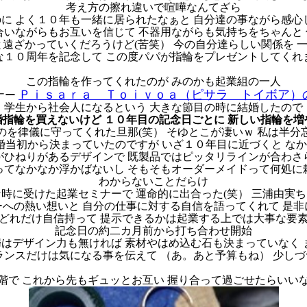
考え方の擦れ違いで喧嘩なんてざら
に よく１０年も一緒に居られたなぁと 自分達の事ながら感心
合いながらもお互いを信じて 不器用ながらも気持ちをちゃんと
と遠ざかっていくだろうけど(苦笑） 今の自分達らしい関係を 
な１０周年を記念して この度パパが指輪をプレゼントしてくれ
この指輪を作ってくれたのが みのかも起業組の一人
Ｐｉｓａｒａ Ｔｏｉｖｏａ（ピサラ トイボア）
ナー
学生から社会人になるという 大きな節目の時に結婚したので
婚指輪を買えないけど
１０年目の記念日ごとに 新しい指輪を増
のを律儀に守ってくれた旦那(笑） そゆとこが凄いｗ 私は半分
結婚当初から決まっていたのですが いざ１０年目に近づくと な
がひねりがあるデザインで 既製品ではピッタリラインが合わ
ってなかなか浮かばないし そもそもオーダーメイドって何処に
わからないことだらけ
時に受けた起業セミナーで 運命的に出合った(笑） 三浦由実ち
への熱い想いと 自分の仕事に対する自信を語ってくれて 是
どれだけ自信持って
提示できるかは起業する上では大事な要
記念日の約二カ月前から打ち合わせ開始
はデザイン力も無ければ 素材やはめ込む石も決まっていなく 
ランスだけは気になる事を伝えて （あ。あと予算もね） 少し
階で これから先もギュッとお互い 握り合って過ごせたらいい