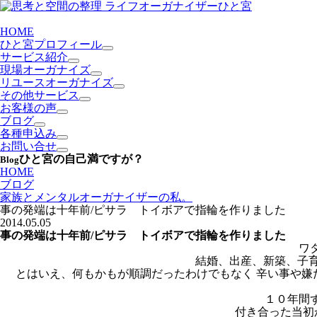
HOME
ひと宮プロフィール
サービス紹介
現場オーガナイズ
リユースオーガナイズ
その他サービス
お客様の声
ブログ
各種申込み
お問い合せ
ひと宮の自己満ですが？
Blog
HOME
ブログ
家族とメンタルオーガナイザーの私。
事の発端は十年前/ピサラ トイボアで指輪を作りました
2014.05.05
事の発端は十年前/ピサラ トイボアで指輪を作りました
ワ
結婚、出産、新築、子育
とはいえ、何もかもが順調だったわけでもなく 辛い事や嫌だ
１０年間
付き合った当初