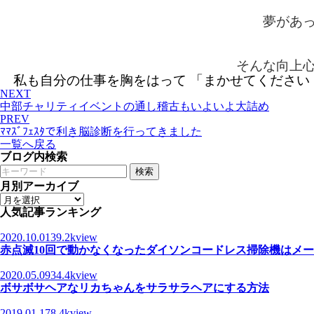
夢があ
そんな向上
私も自分の仕事を胸をはって 「まかせてください
NEXT
中部チャリティイベントの通し稽古もいよいよ大詰め
PREV
ﾏﾏｽﾞﾌｪｽﾀで利き脳診断を行ってきました
一覧へ戻る
ブログ内検索
検索
月別アーカイブ
人気記事ランキング
2020.10.01
39.2kview
赤点滅10回で動かなくなったダイソンコードレス掃除機はメ
2020.05.09
34.4kview
ボサボサヘアなリカちゃんをサラサラヘアにする方法
2019.01.17
8.4kview