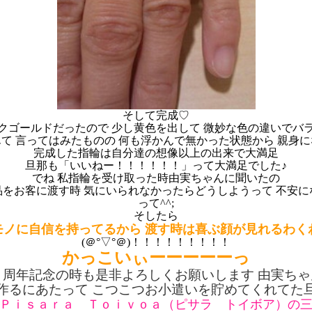
そして完成♡
クゴールドだったので 少し黄色を出して 微妙な色の違いでバ
て 言ってはみたものの 何も浮かんで無かった状態から 親身
完成した指輪は自分達の想像以上の出来で大満足
旦那も「いいねー！！！！！！」って大満足でした♪
でね 私指輪を受け取った時由実ちゃんに聞いたの
をお客に渡す時 気にいられなかったらどうしようって 不安
って^^;
そしたら
モノに自信を持ってるから 渡す時は喜ぶ顔が見れるわく
(＠°▽°＠)！！！！！！！！！
かっこいぃーーーーーっ
０周年記念の時も是非よろしくお願いします 由実ちゃん
作るにあたって こつこつお小遣いを貯めてくれてた
Ｐｉｓａｒａ Ｔｏｉｖｏａ（ピサラ トイボア）の