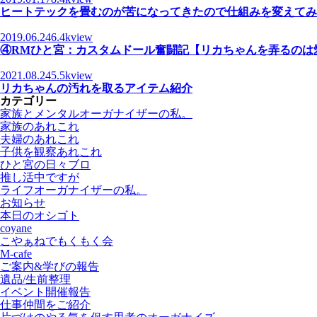
ヒートテックを畳むのが苦になってきたので仕組みを変えてみ
2019.06.24
6.4kview
④RMひと宮：カスタムドール奮闘記【リカちゃんを弄るのは
2021.08.24
5.5kview
リカちゃんの汚れを取るアイテム紹介
カテゴリー
家族とメンタルオーガナイザーの私。
家族のあれこれ
夫婦のあれこれ
子供を観察あれこれ
ひと宮の日々ブロ
推し活中ですが
ライフオーガナイザーの私。
お知らせ
本日のオシゴト
coyane
こやぁねでもくもく会
M-cafe
ご案内&学びの報告
遺品/生前整理
イベント開催報告
仕事仲間をご紹介