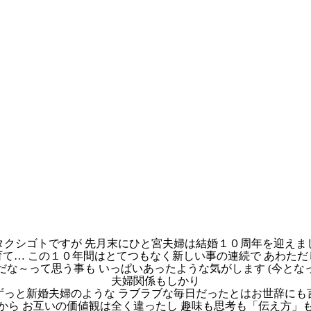
タクシゴトですが 先月末にひと宮夫婦は結婚１０周年を迎えま
て… この１０年間はとてつもなく新しい事の連続で あわた
な～って思う事も いっぱいあったような気がします (今とな
夫婦関係もしかり
ずっと新婚夫婦のような ラブラブな毎日だったとはお世辞にも
から お互いの価値観は全く違ったし 趣味も思考も「伝え方」