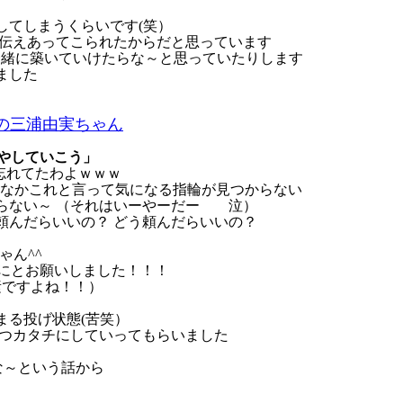
してしまうくらいです(笑）
 伝えあってこられたからだと思っています
一緒に築いていけたらな～と思っていたりします
ました
の三浦由実ちゃん
やしていこう」
忘れてたわよｗｗｗ
かなかこれと言って気になる指輪が見つからない
さらない～ （それはいーやーだー 泣）
頼んだらいいの？ どう頼んだらいいの？
ゃん^^
非にとお願いしました！！！
素ですよね！！）
まる投げ状態(苦笑）
づつカタチにしていってもらいました
な～という話から