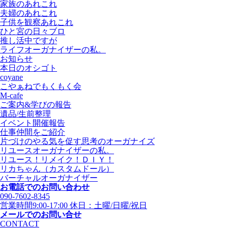
家族のあれこれ
夫婦のあれこれ
子供を観察あれこれ
ひと宮の日々ブロ
推し活中ですが
ライフオーガナイザーの私。
お知らせ
本日のオシゴト
coyane
こやぁねでもくもく会
M-cafe
ご案内&学びの報告
遺品/生前整理
イベント開催報告
仕事仲間をご紹介
片づけのやる気を促す思考のオーガナイズ
リユースオーガナイザーの私。
リユース！リメイク！ＤＩＹ！
リカちゃん（カスタムドール）
バーチャルオーガナイザー
お電話でのお問い合わせ
090-7602-8345
営業時間9:00-17:00 休日：土曜/日曜/祝日
メールでのお問い合せ
CONTACT