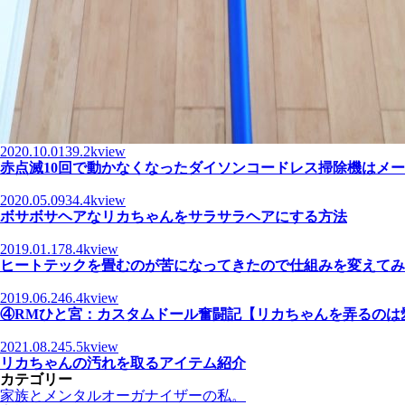
2020.10.01
39.2kview
赤点滅10回で動かなくなったダイソンコードレス掃除機はメ
2020.05.09
34.4kview
ボサボサヘアなリカちゃんをサラサラヘアにする方法
2019.01.17
8.4kview
ヒートテックを畳むのが苦になってきたので仕組みを変えてみ
2019.06.24
6.4kview
④RMひと宮：カスタムドール奮闘記【リカちゃんを弄るのは
2021.08.24
5.5kview
リカちゃんの汚れを取るアイテム紹介
カテゴリー
家族とメンタルオーガナイザーの私。