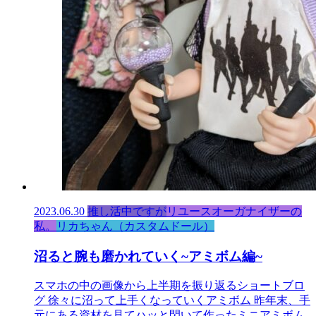
2023.06.30
推し活中ですが
リユースオーガナイザーの
私。
リカちゃん（カスタムドール）
沼ると腕も磨かれていく~アミボム編~
スマホの中の画像から上半期を振り返るショートブロ
グ 徐々に沼って上手くなっていくアミボム 昨年末、手
元にある資材を見てハッと閃いて作ったミニアミボム