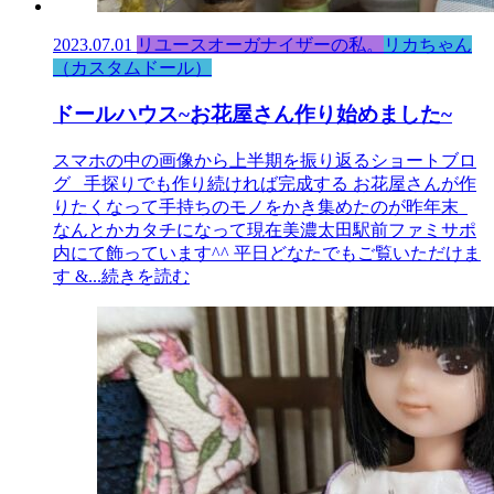
2023.07.01
リユースオーガナイザーの私。
リカちゃん
（カスタムドール）
ドールハウス~お花屋さん作り始めました~
スマホの中の画像から上半期を振り返るショートブロ
グ 手探りでも作り続ければ完成する お花屋さんが作
りたくなって手持ちのモノをかき集めたのが昨年末
なんとかカタチになって現在美濃太田駅前ファミサポ
内にて飾っています^^ 平日どなたでもご覧いただけま
す &
...続きを読む