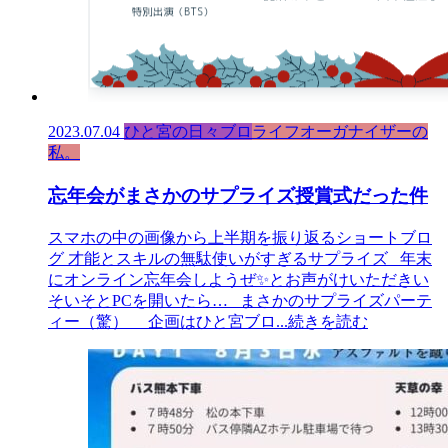
2023.07.04
ひと宮の日々ブロ
ライフオーガナイザーの
私。
忘年会がまさかのサプライズ授賞式だった件
スマホの中の画像から上半期を振り返るショートブロ
グ 才能とスキルの無駄使いがすぎるサプライズ 年末
にオンライン忘年会しようぜ✨とお声がけいただきい
そいそとPCを開いたら… まさかのサプライズパーテ
ィー（驚） 企画はひと宮ブロ
...続きを読む