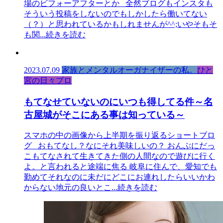
場のビフォーアフターとか 全然ブログもインスタも
そういう投稿をしないのでもしかしたら働いてない
（？）と思われているかもしれませんが^^;いやそもそ
も関
...続きを読む
2023.07.09
家族とメンタルオーガナイザーの私。
ひと
宮の日々ブロ
もてなせていないのにいつも得してる件～名
古屋城がそこにある事は知っている～
スマホの中の画像から上半期を振り返るショートブロ
グ おもてなし？なにそれ美味しいの？ おんぶにだっ
こもてなされて生きてきた側の人間なので遊びに行く
よ。と言われると途端に焦る 岐阜に住んで、愛知でも
勤めてそれなのに未だにどこにお連れしたらいいかわ
からない地元の良いとこ
...続きを読む