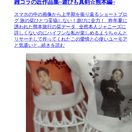
雑コラの匠作品集~遊びも真剣☆熊本編~
スマホの中の画像から上半期を振り返るショートブロ
グ 旅の栞ひとつ妥協しない！遊びに全力！ 昨年夏に
誘われた熊本旅行の栞データ 全然本人ジャニーズに
詳しくないのにハイフンな私が楽しめるようちゃんと
リサーチして作ってくれたこの愛情と心使いユーモア
と気遣いと
...続きを読む