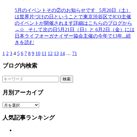
5月のイベントその②のお知らせです 5月20日（土）
は世界片づけの日ということで東京渋谷区でJCO主催
のイベントが開催されます詳細はこちらのブログから
→☆ そして次の日5月21日（日）と 6月2日（金）には
日本ライフオーガナイザー協会主催の今年で13年
...続
きを読む
1
2
3
4
5
6
7
8
9
10
11
12
13
14
…
71
ブログ内検索
検索
月別アーカイブ
人気記事ランキング