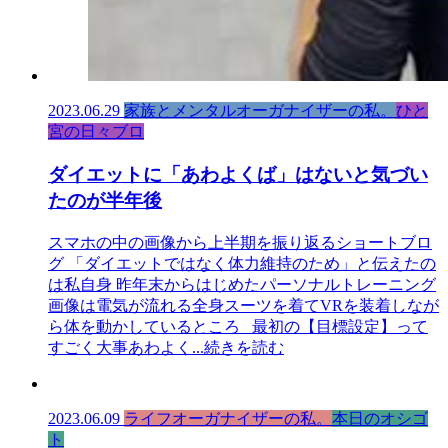
2023.06.29
家族とメンタルオーガナイザーの私。
ひと
宮の日々ブロ
ダイエットに「あわよくば」はないと気づい
たのが半年後
スマホの中の画像から上半期を振り返るショートブロ
グ 「ダイエットではなく体力維持のため」と伝えたの
は私自身 昨年末からはじめたパーソナルトレーニング
画像は電気が流れる全身スーツを着てVRを装着しなが
ら体を動かしているところ 最初の【目標設定】って
すごく大事あわよく
...続きを読む
2023.06.09
ライフオーガナイザーの私。
本日のオシゴ
ト