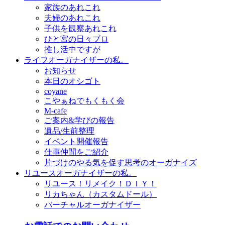
家族のあれこれ
夫婦のあれこれ
子供を観察あれこれ
ひと宮の日々ブロ
推し活中ですが
ライフオーガナイザーの私。
お知らせ
本日のオシゴト
coyane
こやぁねでもくもく会
M-cafe
ご案内&学びの報告
遺品/生前整理
イベント開催報告
仕事仲間をご紹介
片づけのやる気を促す思考のオーガナイズ
リユースオーガナイザーの私。
リユース！リメイク！ＤＩＹ！
リカちゃん（カスタムドール）
バーチャルオーガナイザー