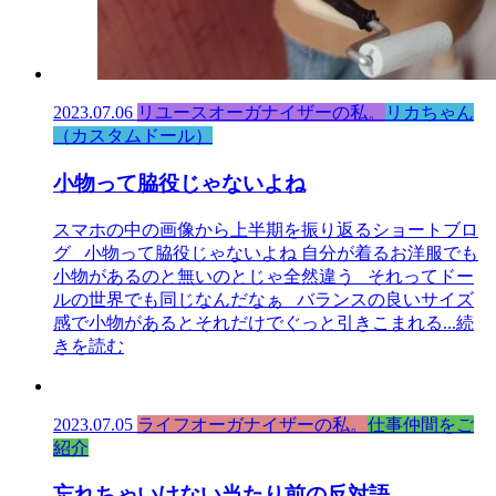
2023.07.06
リユースオーガナイザーの私。
リカちゃん
（カスタムドール）
小物って脇役じゃないよね
スマホの中の画像から上半期を振り返るショートブロ
グ 小物って脇役じゃないよね 自分が着るお洋服でも
小物があるのと無いのとじゃ全然違う それってドー
ルの世界でも同じなんだなぁ バランスの良いサイズ
感で小物があるとそれだけでぐっと引きこまれる
...続
きを読む
2023.07.05
ライフオーガナイザーの私。
仕事仲間をご
紹介
忘れちゃいけない当たり前の反対語