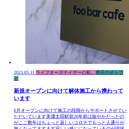
2023.05.31
ライフオーガナイザーの私。
本日のオシゴ
ト
新規オープンに向けて解体施工から携わって
います
6月オープンに向けて施工の段階からサポートさせてい
ただいています美濃太田駅前20年前は賑やかだったの
がここ数年はちょっと寂しいコロナでもっと人通りが
無くなってますます寂しい感じになっているのが現状