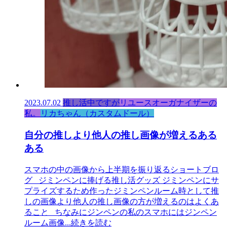
2023.07.02
推し活中ですが
リユースオーガナイザーの
私。
リカちゃん（カスタムドール）
自分の推しより他人の推し画像が増えるある
ある
スマホの中の画像から上半期を振り返るショートブロ
グ ジミンペンに捧げる推し活グッズ ジミンペンにサ
プライズするため作ったジミンペンルーム時として推
しの画像より他人の推し画像の方が増えるのはよくあ
ること ちなみにジンペンの私のスマホにはジンペン
ルーム画像
...続きを読む