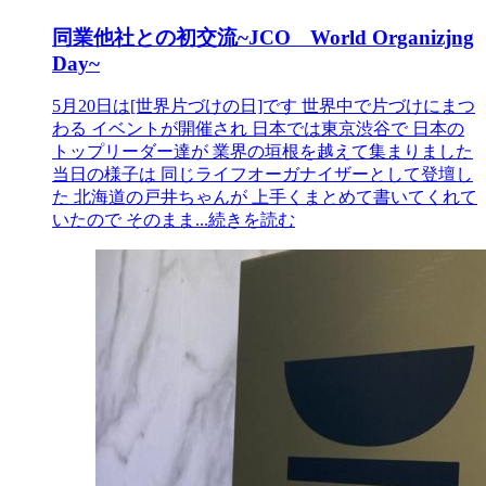
同業他社との初交流~JCO World Organizjng
Day~
5月20日は[世界片づけの日]です 世界中で片づけにまつ
わる イベントが開催され 日本では東京渋谷で 日本の
トップリーダー達が 業界の垣根を越えて集まりました
当日の様子は 同じライフオーガナイザーとして登壇し
た 北海道の戸井ちゃんが 上手くまとめて書いてくれて
いたので そのまま
...続きを読む