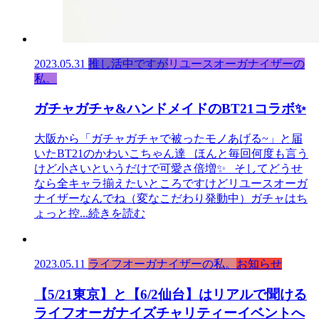
2023.05.31
推し活中ですが
リユースオーガナイザーの
私。
ガチャガチャ&ハンドメイドのBT21コラボ✨
大阪から「ガチャガチャで被ったモノあげる~」と届
いたBT21のかわいこちゃん達 ほんと毎回何度も言う
けど小さいというだけで可愛さ倍増✨ そしてどうせ
なら全キャラ揃えたいところですけどリユースオーガ
ナイザーなんでね（変なこだわり発動中）ガチャはち
ょっと控
...続きを読む
2023.05.11
ライフオーガナイザーの私。
お知らせ
【5/21東京】と【6/2仙台】はリアルで聞ける
ライフオーガナイズチャリティーイベントへ