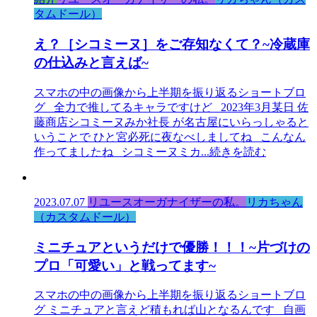
タムドール）
え？［シコミーヌ］をご存知なくて？~冷蔵庫
の仕込みと言えば~
スマホの中の画像から上半期を振り返るショートブロ
グ 全力で推してるキャラですけど 2023年3月某日 佐
藤商店シコミーヌみか社長 が名古屋にいらっしゃると
いうことで ひと宮必死に夜なべしましてね こんなん
作ってましたね シコミーヌミカ
...続きを読む
2023.07.07
リユースオーガナイザーの私。
リカちゃん
（カスタムドール）
ミニチュアというだけで優勝！！！~片づけの
プロ「可愛い」と戦ってます~
スマホの中の画像から上半期を振り返るショートブロ
グ ミニチュアと言えど積もれば山となるんです 自画