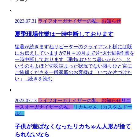
2023.07.31
ライフオーガナイザーの私。
お知らせ
夏季現場作業は一時中断しております
猛暑が続きますねリピーターのクライアント様には既
にお伝えしていますが7月～10月まで片づけ現場作業を
一時中断しております 理由はひとつ暑いから^^; と
いうのもよほど切羽詰まった状況でない限りひと宮に
ご依頼くださる一般家庭のお客様は「いつか片づけた
い」
...続きを読む
2023.07.13
ライフオーガナイザーの私。
お知らせ
リユ
ースオーガナイザーの私。
リカちゃん（カスタムドー
ル）
子供が遊ばなくなったリカちゃん人形が捨て
られないなら