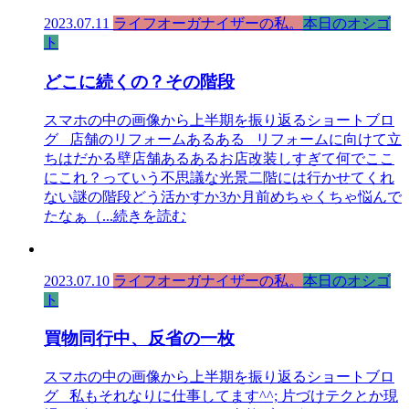
2023.07.11
ライフオーガナイザーの私。
本日のオシゴ
ト
どこに続くの？その階段
スマホの中の画像から上半期を振り返るショートブロ
グ 店舗のリフォームあるある リフォームに向けて立
ちはだかる壁店舗あるあるお店改装しすぎて何でここ
にこれ？っていう不思議な光景二階には行かせてくれ
ない謎の階段どう活かすか3か月前めちゃくちゃ悩んで
たなぁ（
...続きを読む
2023.07.10
ライフオーガナイザーの私。
本日のオシゴ
ト
買物同行中、反省の一枚
スマホの中の画像から上半期を振り返るショートブロ
グ 私もそれなりに仕事してます^^; 片づけテクとか現