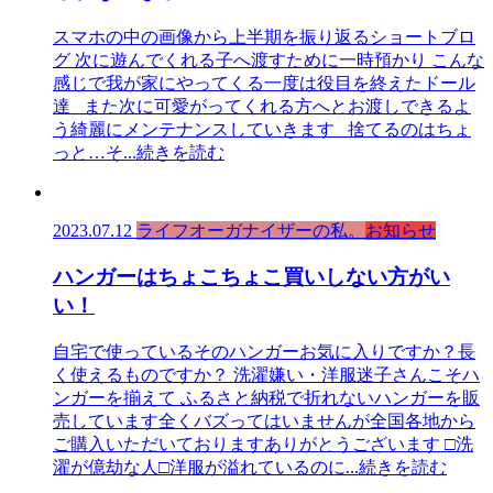
スマホの中の画像から上半期を振り返るショートブロ
グ 次に遊んでくれる子へ渡すために一時預かり こんな
感じで我が家にやってくる一度は役目を終えたドール
達 また次に可愛がってくれる方へとお渡しできるよ
う綺麗にメンテナンスしていきます 捨てるのはちょ
っと…そ
...続きを読む
2023.07.12
ライフオーガナイザーの私。
お知らせ
ハンガーはちょこちょこ買いしない方がい
い！
自宅で使っているそのハンガーお気に入りですか？長
く使えるものですか？ 洗濯嫌い・洋服迷子さんこそハ
ンガーを揃えて ふるさと納税で折れないハンガーを販
売しています全くバズってはいませんが全国各地から
ご購入いただいておりますありがとうございます □洗
濯が億劫な人□洋服が溢れているのに
...続きを読む