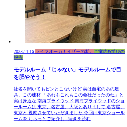
2023.11.16
ライフオーガナイザーの私。
ご案内&学びの
報告
モデルルーム「じゃない」モデルルームで目
を肥やそう！
社名を聞いてもピンとこないけど 実は自宅のあの建
具、この建材 「あれもこれもこの会社だったのね」と
実は身近な 南海プライウッド 南海プライウッドのショ
ールームは 東京、名古屋、大阪とありまして 名古屋、
東京と 視察させていただきました 今回は東京ショール
ームを ちらっとご紹介し
...続きを読む