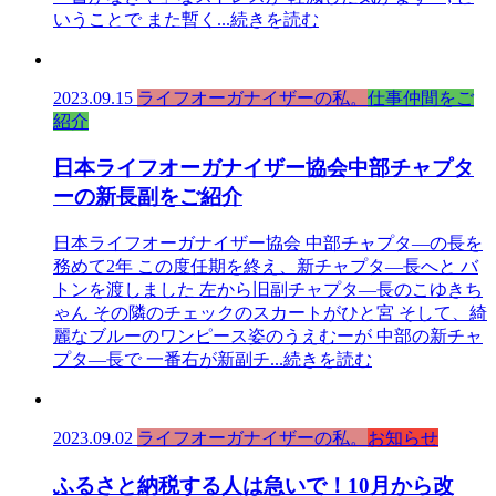
いうことで また暫く
...続きを読む
2023.09.15
ライフオーガナイザーの私。
仕事仲間をご
紹介
日本ライフオーガナイザー協会中部チャプタ
ーの新長副をご紹介
日本ライフオーガナイザー協会 中部チャプタ―の長を
務めて2年 この度任期を終え、新チャプタ―長へと バ
トンを渡しました 左から旧副チャプタ―長のこゆきち
ゃん その隣のチェックのスカートがひと宮 そして、綺
麗なブルーのワンピース姿のうえむーが 中部の新チャ
プタ―長で 一番右が新副チ
...続きを読む
2023.09.02
ライフオーガナイザーの私。
お知らせ
ふるさと納税する人は急いで！10月から改