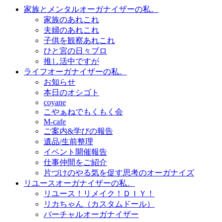
家族とメンタルオーガナイザーの私。
家族のあれこれ
夫婦のあれこれ
子供を観察あれこれ
ひと宮の日々ブロ
推し活中ですが
ライフオーガナイザーの私。
お知らせ
本日のオシゴト
coyane
こやぁねでもくもく会
M-cafe
ご案内&学びの報告
遺品/生前整理
イベント開催報告
仕事仲間をご紹介
片づけのやる気を促す思考のオーガナイズ
リユースオーガナイザーの私。
リユース！リメイク！ＤＩＹ！
リカちゃん（カスタムドール）
バーチャルオーガナイザー