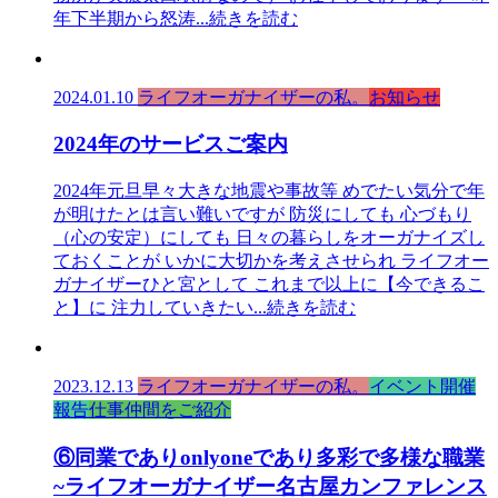
年下半期から怒涛
...続きを読む
2024.01.10
ライフオーガナイザーの私。
お知らせ
2024年のサービスご案内
2024年元旦早々大きな地震や事故等 めでたい気分で年
が明けたとは言い難いですが 防災にしても 心づもり
（心の安定）にしても 日々の暮らしをオーガナイズし
ておくことが いかに大切かを考えさせられ ライフオー
ガナイザーひと宮として これまで以上に【今できるこ
と】に 注力していきたい
...続きを読む
2023.12.13
ライフオーガナイザーの私。
イベント開催
報告
仕事仲間をご紹介
⑥同業でありonlyoneであり多彩で多様な職業
~ライフオーガナイザー名古屋カンファレンス