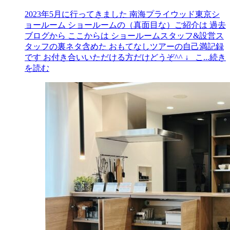
2023年5月に行ってきました 南海プライウッド東京シ
ョールーム ショールームの（真面目な）ご紹介は 過去
ブログから ここからは ショールームスタッフ&設営ス
タッフの裏ネタ含めた おもてなしツアーの自己満記録
です お付き合いいただける方だけどうぞ^^ ↓ こ
...続き
を読む