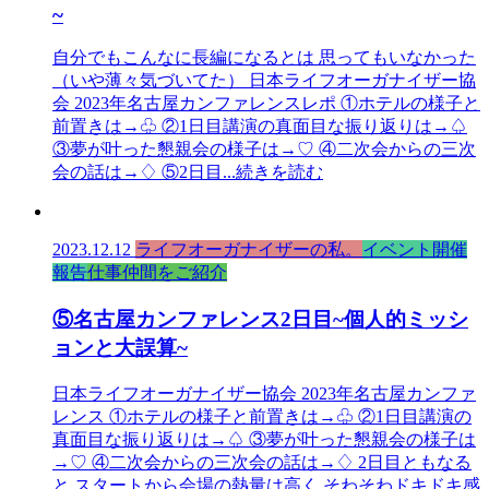
~
自分でもこんなに長編になるとは 思ってもいなかった
（いや薄々気づいてた） 日本ライフオーガナイザー協
会 2023年名古屋カンファレンスレポ ①ホテルの様子と
前置きは→♧ ②1日目講演の真面目な振り返りは→♤
③夢が叶った懇親会の様子は→♡ ④二次会からの三次
会の話は→♢ ⑤2日目
...続きを読む
2023.12.12
ライフオーガナイザーの私。
イベント開催
報告
仕事仲間をご紹介
⑤名古屋カンファレンス2日目~個人的ミッシ
ョンと大誤算~
日本ライフオーガナイザー協会 2023年名古屋カンファ
レンス ①ホテルの様子と前置きは→♧ ②1日目講演の
真面目な振り返りは→♤ ③夢が叶った懇親会の様子は
→♡ ④二次会からの三次会の話は→♢ 2日目ともなる
と スタートから会場の熱量は高く そわそわドキドキ感