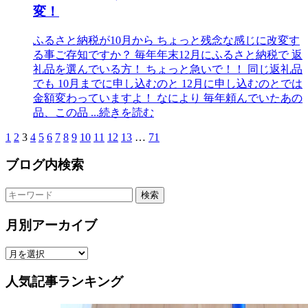
変！
ふるさと納税が10月から ちょっと残念な感じに改変す
る事ご存知ですか？ 毎年年末12月にふるさと納税で 返
礼品を選んでいる方！ ちょっと急いで！！ 同じ返礼品
でも 10月までに申し込むのと 12月に申し込むのとでは
金額変わっていますよ！ なにより 毎年頼んでいたあの
品、この品
...続きを読む
1
2
3
4
5
6
7
8
9
10
11
12
13
…
71
ブログ内検索
検索
月別アーカイブ
人気記事ランキング