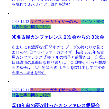
も薄れて わくわくと
...続きを読む
2023.12.12
ライフオーガナイザーの私。
イベント開催
報告
仕事仲間をご紹介
④名古屋カンファレンス２次会からの３次会
あまりにも濃厚な2日間すぎて ブログの終わりが見え
ません^^; 日本ライフオーガナイザー協会 2023年名古
屋カンファレンス ①ホテルの様子と前置きは→♧ ②1
日目講演の真面目な振り返りは→♤ ③夢が叶った懇親
会の様子は→♡ 懇親会後 ホテルを抜け出して二次会
会場へ
...続きを読む
2023.12.11
ライフオーガナイザーの私。
イベント開催
報告
仕事仲間をご紹介
③10年前の夢が叶ったカンファレス懇親会