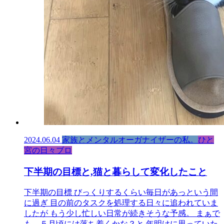
2024.06.04
家族とメンタルオーガナイザーの私。
ひと
宮の日々ブロ
下半期の目標と,猫と暮らして変化したこと
下半期の目標 びっくりするくらい毎日があっという間
に過ぎ 目の前のタスクを処理する日々に追われていま
したが もう少し忙しい日常が続きそうな予感。 まぁで
も、５月頃には落ち着くかな？と 年明けに思っていた