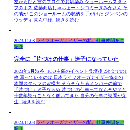
左からひと宮のブログでお馴染み ショールームスタッ
フのボス 佐藤商店しゃちょー・シコミーヌみかさん そ
の隣が このショールームの収納を手がけた ジンペンの
ウッディ 真ん中緑
...続きを読む
2023.11.08
ライフオーガナイザーの私。
仕事仲間をご
紹介
完全に「片づけの仕事」迷子になっていた
2023年5月渋谷 JCO主催のイベント登壇後 2次会での1
枚 写っているのは 日本ライフオーガナイザー協会の
本部スタッフの皆様方 そうそうたるメンバーの前で
「片づけ」迷子ならぬ 片づけの仕事ってなんぞや？と
十数年疑うことなく働いてきた 自分の仕事に疑問が芽
生
...続きを読む
2023.11.08
ライフオーガナイザーの私。
仕事仲間をご
紹介