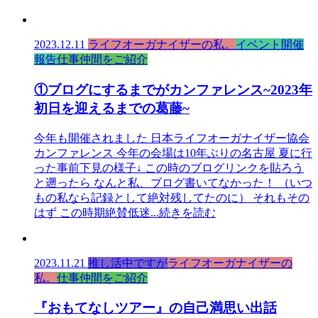
2023.12.11
ライフオーガナイザーの私。
イベント開催
報告
仕事仲間をご紹介
①ブログにするまでがカンファレンス~2023年
初日を迎えるまでの葛藤~
今年も開催されました 日本ライフオーガナイザー協会
カンファレンス 今年の会場は10年ぶりの名古屋 夏に行
った事前下見の様子↓ この時のブログリンクを貼ろう
と遡ったら なんと私、ブログ書いてなかった！ （いつ
もの私なら記録として絶対残してたのに） それもその
はず この時期絶賛低迷
...続きを読む
2023.11.21
推し活中ですが
ライフオーガナイザーの
私。
仕事仲間をご紹介
『おもてなしツアー』の自己満思い出話