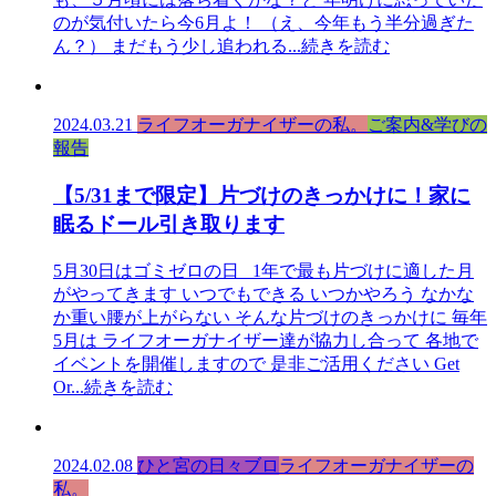
のが気付いたら今6月よ！ （え、今年もう半分過ぎた
ん？） まだもう少し追われる
...続きを読む
2024.03.21
ライフオーガナイザーの私。
ご案内&学びの
報告
【5/31まで限定】片づけのきっかけに！家に
眠るドール引き取ります
5月30日はゴミゼロの日 1年で最も片づけに適した月
がやってきます いつでもできる いつかやろう なかな
か重い腰が上がらない そんな片づけのきっかけに 毎年
5月は ライフオーガナイザー達が協力し合って 各地で
イベントを開催しますので 是非ご活用ください Get
Or
...続きを読む
2024.02.08
ひと宮の日々ブロ
ライフオーガナイザーの
私。