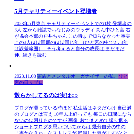
5月チャリティーイベント登壇者
2023年5月東京 チャリティーイベントでの1枚 登壇者の
3人 左から雑誌でおなじみのウッディ 真ん中ひと宮 右
が協会本部の戸井ちゃん この時まで知らなかった事実
この3人ほぼ同期のほぼ同じ年 （ひと宮の中で2，3年
は誤差範囲） そう考えると自分の成長は まだまだ
伸
...続きを読む
2023.11.08
家族とメンタルオーガナイザーの私。
ひと
宮の日々ブロ
散らかしてるのは実は○○
ブログが滞っている時ほど 私生活はネタだらけ 自己満
のブログとは言え 10年以上経っても 毎日の日課になら
ないのは困りものですが 画像1枚でまとめて振り返る
ショートブログを思いついてからは 幾分自分の中の
「書かなきゃ」なストレスが 軽減した気がます^^; と