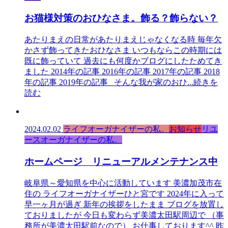
お猫様対策のおひなさま。飾る？飾らない？
あたりまえの日常があたりまえじゃなくなる時 毎年欠
かさず飾ってきたおひなさま いつもならこの時期には
既に飾っていて 過去にも何度かブログにしたためてき
ました 2014年の記事 2016年の記事 2017年の記事 2018
年の記事 2019年の記事 そんな我が家のおひ
...続きを
読む
2024.02.02
ライフオーガナイザーの私。
お知らせ
リユ
ースオーガナイザーの私。
ホームページ リニューアルメンテナンス中
岐阜県～愛知県を中心に活動しています 美濃加茂市在
住の ライフオーガナイザーひと宮です 2024年に入って
早一ヶ月が過ぎ 新年の挨拶をしたまま ブログを放置し
ておりましたが 今日も変わらず美濃太田駅周辺で （事
務所が美濃太田駅前なので） お仕事しております^^ 昨