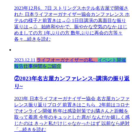
2023年12月6、7日 ストリングスホテル名古屋で開催さ
れた 日本ライフオーガナイザー協会カンファレンス ホ
テルの様子と前置きは→♧ 1日目講演の真面目な振り
返りは→♤ 始終和やかで、賑やかな空気のなか はじ
めましての方 1年ぶりの方 数年ぶりに再会の方等々
各々
...続きを読む
2023.12.11
ライフオーガナイザーの私。
イベント開催
報告
仕事仲間をご紹介
②2023年名古屋カンファレンス~講演の振り返
り~
2023年 日本ライフオーガナイザー協会 名古屋カンファ
レンス振り返りブログ 前置きはこちら 2年前はコロナ
でオンライン開催 昨年は感染対策でお隣さんと距離を
取って着席 今年のキュッとした席が なんだか嬉しく感
じたのは きっと私だけじゃなかったはず 以前なら絶対
「
...続きを読む